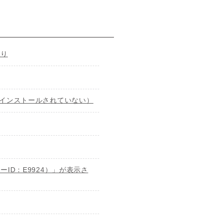
取り
derがインストールされていない）
ID：E9924）」が表示さ