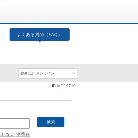
よくある質問（FAQ）
ID:idf119710
合わない
消費税