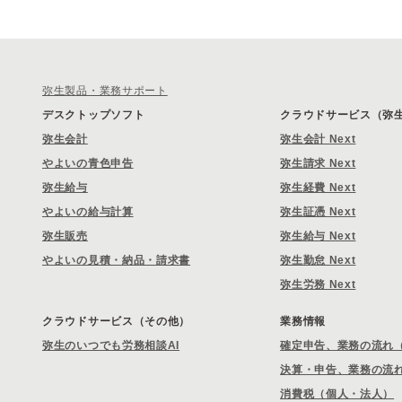
弥生製品・業務サポート
デスクトップソフト
クラウドサービス（弥生 
弥生会計
弥生会計 Next
やよいの青色申告
弥生請求 Next
弥生給与
弥生経費 Next
やよいの給与計算
弥生証憑 Next
弥生販売
弥生給与 Next
やよいの見積・納品・請求書
弥生勤怠 Next
弥生労務 Next
クラウドサービス（その他）
業務情報
弥生のいつでも労務相談AI
確定申告、業務の流れ
決算・申告、業務の流
消費税（個人・法人）