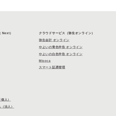
Next）
クラウドサービス（弥生オンライン）
弥生会計 オンライン
やよいの青色申告 オンライン
やよいの白色申告 オンライン
Misoca
スマート証憑管理
（個人）
れ（法人）