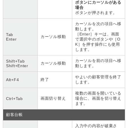
ボタンにカーソルがある
場合
ボタンが押されます。
カーソルを次の項目へ移
動します。
［Enter］キーは、画面
Tab
カーソル移動
Enter
で選択中のボタンや［O
K］を押す操作にも使用
します。
カーソルを前の項目へ移
Shift+Tab
カーソル移動
Shift+Enter
動します。
やよいの顧客管理を終了
終了
Alt+F4
します。
複数の画面を開いている
画面切り替え
場合に、画面を切り替え
Ctrl+Tab
ます。
顧客台帳
入力中の内容が破棄さ