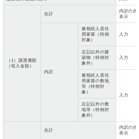
内訳の合
合計
表示
被相続人居住
用家屋（特例
入力
対象）
左記以外の建
築物（特例対
入力
（1）譲渡価額
象外）
（収入金額）
内訳
被相続人居住
用家屋の敷地
等（特例対
象）
入力
左記以外の敷
地等（特例対
象外）
内訳の合
合計
表示