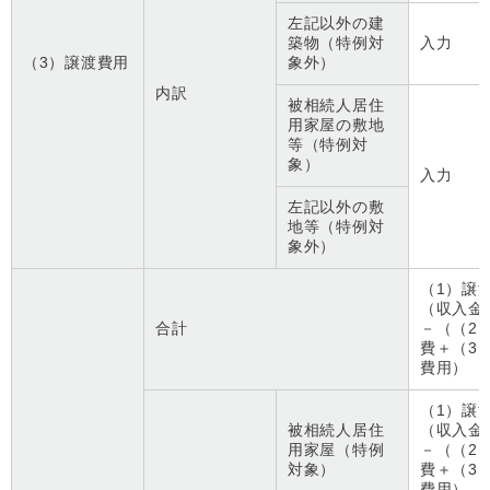
左記以外の建
築物（特例対
入力
（3）譲渡費用
象外）
内訳
被相続人居住
用家屋の敷地
等（特例対
象）
入力
左記以外の敷
地等（特例対
象外）
（1）譲
（収入金
合計
－（（2
費＋（3
費用）
（1）譲
被相続人居住
（収入金
用家屋（特例
－（（2
対象）
費＋（3
費用）