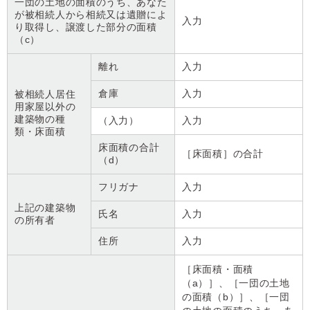
一団の土地の面積のうち、あなた
が被相続人から相続又は遺贈によ
入力
り取得し、譲渡した部分の面積
（c）
離れ
入力
倉庫
入力
被相続人居住
用家屋以外の
建築物の種
（入力）
入力
類・床面積
床面積の合計
［床面積］の合計
（d）
フリガナ
入力
上記の建築物
氏名
入力
の所有者
住所
入力
［床面積・面積
（a）］、［一団の土地
の面積（b）］、［一団