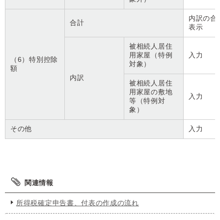
内訳の合
合計
表示
被相続人居住
用家屋（特例
入力
（6）特別控除
対象）
額
内訳
被相続人居住
用家屋の敷地
入力
等（特例対
象）
その他
入力
関連情報
所得税確定申告書、付表の作成の流れ