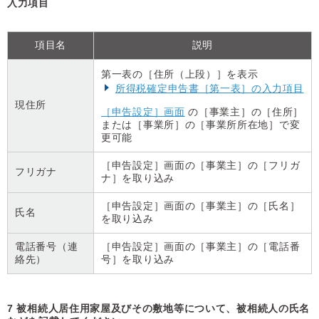
入力項目
項目名
説明
第一表の［住所（上段）］を表示
所得税確定申告書［第一表］の入力項目
現住所
［申告設定］画面
の［事業主］の［住所］
または［事業所］の［事業所所在地］で変
更可能
［申告設定］画面の［事業主］の［フリガ
フリガナ
ナ］を取り込み
［申告設定］画面の［事業主］の［氏名］
氏名
を取り込み
電話番号（連
［申告設定］画面の［事業主］の［電話番
絡先）
号］を取り込み
7 被相続人居住用家屋及びその敷地等について、被相続人の氏名