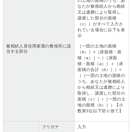
の土地の面積のうち、あ
なたが被相続人から相続
又は遺贈により取得し、
譲渡した部分の面積
（c）］がすべて入力さ
れている場合に以下を表
示
被相続人居住用家屋の敷地等に該
［一団の土地の面積
当する部分
（b）］×［床面積・面
積（a）］÷（［床面
積・面積（a）］＋［床
面積の合計（d）］）×
（［一団の土地の面積の
うち、あなたが被相続人
から相続又は遺贈により
取得し、譲渡した部分の
面積（c）］÷［一団の土
地の面積（b）］）【小
数第3位以下切り捨て】
フリガナ
入力