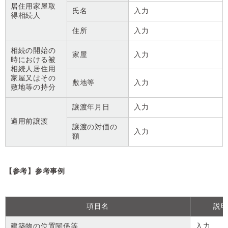
居住用家屋取
氏名
入力
得相続人
住所
入力
相続の開始の
家屋
入力
時における被
相続人居住用
家屋又はその
敷地等
入力
敷地等の持分
譲渡年月日
入力
適用前譲渡
譲渡の対価の
入力
額
【参考】参考事例
項目名
説
建築物の位置関係等
入力