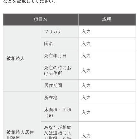
などを記載してください。
項目名
説明
フリガナ
入力
氏名
入力
死亡年月日
入力
被相続人
死亡の時にお
入力
ける住所
居住期間
入力
所在地
入力
床面積・面積
入力
（a）
あなたが相続
被相続人居住
又は遺贈によ
入力
用家屋
り取得した持