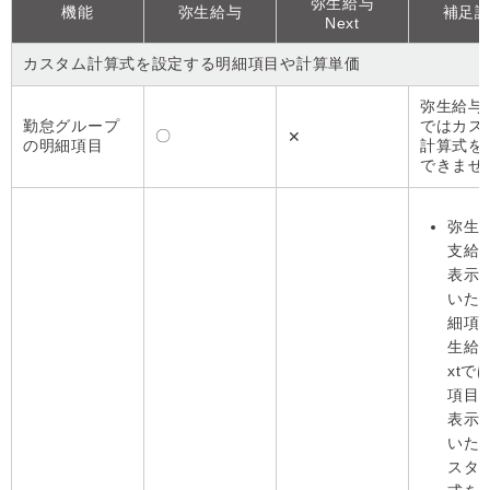
弥生給与
機能
弥生給与
補足
Next
カスタム計算式を設定する明細項目や計算単価
弥生給与 N
勤怠グループ
ではカス
〇
✕
の明細項目
計算式を
できませ
弥生
支給
表示
いた
細項
生給与
xtで
項目
表示
いた
スタ