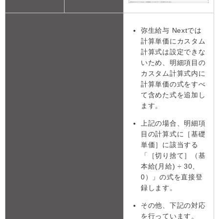
弥生給与 Nextでは
計算単価にカスタム
計算式は設定できな
いため、明細項目の
カスタム計算式内に
計算単価の式をすべ
て含めた式を追加し
ます。
上記の場合、明細項
目の計算式に［基礎
単価］に該当する
「［切り捨て］（基
本給(月給) ÷ 30,
0）」の式を直接登
録します。
その他、下記の対応
を行っています。