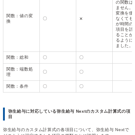
の関数は
ません。
変換を使
関数：値の変
〇
なくても
✕
換
が時間の
項目を計
ることが
るように
ました。
関数：総和
〇
〇
関数：端数処
〇
〇
理
関数：条件
〇
〇
弥生給与に対応している弥生給与 Nextのカスタム計算式の項
目
弥生給与のカスタム計算式の各項目について、弥生給与 Nextで