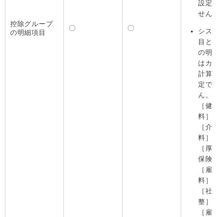
設定
せん
控除グループ
〇
〇
シス
の明細項目
目と
の明
はカ
計算
定で
ん。
［健
料］
［介
料］
［厚
保険
［雇
料］
［社
整］
［雇