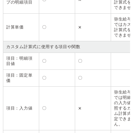
プの明細項目
計算式を
できませ
弥生給与 N
ではカス
計算単価
〇
✕
計算式を
できませ
カスタム計算式に使用する項目や関数
項目：明細項
〇
〇
目値
項目：固定単
〇
〇
価
弥生給与 N
では明細
の入力値
項目：入力値
〇
照するカ
✕
ム計算式
定できま
ん。