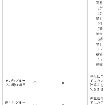
調整
［所
［所
整］
［住
［確
年金
［調
除］
［（
税額
［（
税額
弥生給与 N
その他グルー
ではカス
〇
✕
プの明細項目
計算式を
できませ
弥生給与 N
差引計グルー
ではカス
〇
✕