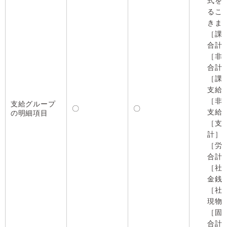
式を
るこ
きま
［課
合計
［非
合計
［課
支給
［非
支給グループ
〇
〇
支給
の明細項目
［支
計］
［労
合計
［社
金銭
［社
現物
［固
合計