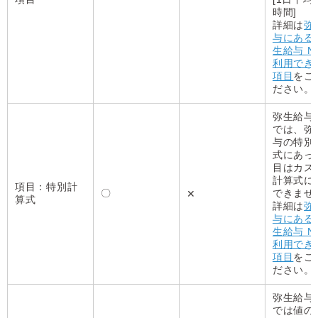
時間]
詳細は
弥
与にある
生給与 Ne
利用でき
項目
をご
ださい。
弥生給与 N
では、弥
与の特別
式にあっ
目はカス
計算式に
項目：特別計
〇
できませ
✕
算式
詳細は
弥
与にある
生給与 Ne
利用でき
項目
をご
ださい。
弥生給与 N
では値の