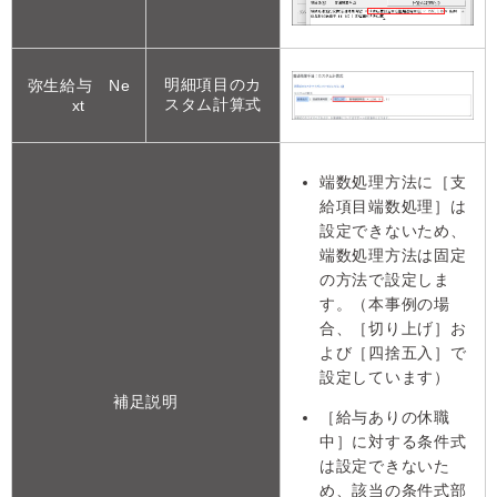
明細項目のカ
弥生給与 Ne
スタム計算式
xt
端数処理方法に［支
給項目端数処理］は
設定できないため、
端数処理方法は固定
の方法で設定しま
す。（本事例の場
合、［切り上げ］お
よび［四捨五入］で
設定しています）
補足説明
［給与ありの休職
中］に対する条件式
は設定できないた
め、該当の条件式部