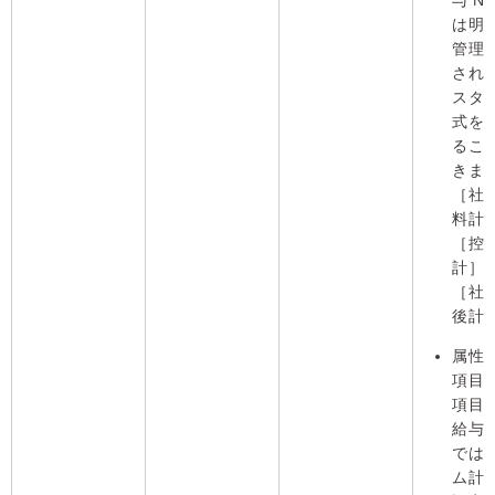
与 Ne
は明
管理
され
スタ
式を
るこ
きま
［社
料計
［控
計］
［社
後計
属性
項目
項目
給与 N
では
ム計