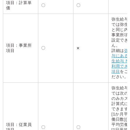
項目：計算単
〇
〇
価
弥生給与 N
では弥生
と同じ内
事業所項
設定でき
項目：事業所
ん。
〇
✕
項目
詳細は
弥
与にある
生給与 Ne
利用でき
項目
をご
ださい。
弥生給与 N
では次の
のみカス
計算式に
できます
[1か月平
働日数][
項目：従業員
平均労働
〇
〇
項目
[1日平均