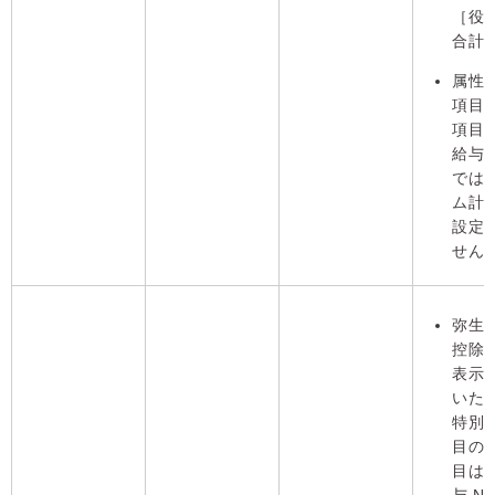
［役
合計
属性
項目
項目
給与 N
では
ム計
設定
せん
弥生
控除
表示
いた
特別
目の
目は