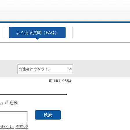
よくある質問（FAQ）
ID:idf119654
込」の起動
合わない
消費税