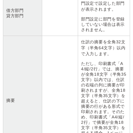
門設定で設定した部門
が表示されます。
借方部門
貸方部門
部門設定に部門を登録
していない場合は表示
されません。
仕訳の摘要を全角32文
字（半角64文字）以内
で入力します。
ただし、印刷書式「A
4/縦/2行」では、摘要
が全角18文字（半角35
文字）以内では、仕訳
の右端の列に摘要が印
刷されますが、全角18
文字（半角35文字）を
摘要
超えると、仕訳の下に
摘要の行がある形式で
印刷されます。そのた
め、印刷書式「A4/縦/
2行」で摘要が全角18
文字（半角35文字）を
超える場合、1ページ