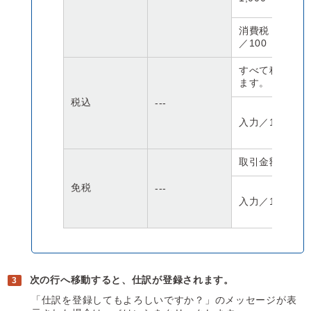
消費税：入力
／100
すべて税込みの
ます。
税込
---
入力／1,100
取引金額をその
免税
---
入力／1,000
次の行へ移動すると、仕訳が登録されます。
「仕訳を登録してもよろしいですか？」のメッセージが表