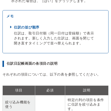
示された場合は、［はい］をクリックします。
仕訳の並び順序
仕訳は、取引日付順（同一日付は登録順）で表示
されます。新しく入力した仕訳は、画面を閉じて
開き直すタイミングで並べ替えられます。
仕訳日記帳画面の各項目の説明
それぞれの項目については、以下の表を参照してください。
項目
必須
説明
特定の列の項目を条件
絞り込み機能を
に仕訳を絞り込みま
使う
す。