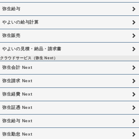
弥生給与
やよいの給与計算
弥生販売
やよいの見積・納品・請求書
クラウドサービス（弥生 Next）
弥生会計 Next
弥生請求 Next
弥生経費 Next
弥生証憑 Next
弥生給与 Next
弥生勤怠 Next