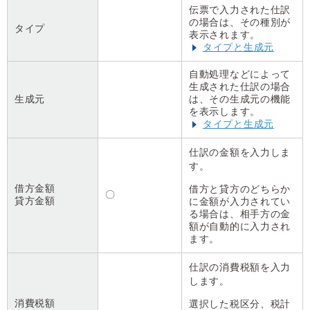
伝票で入力された仕訳
の場合は、その種別が
タイプ
表示されます。
タイプと生成元
自動処理などによって
生成された仕訳の場合
生成元
は、その生成元の機能
を表示します。
タイプと生成元
仕訳の金額を入力しま
す。
借方金額
借方と貸方のどちらか
〇
貸方金額
に金額が入力されてい
る場合は、相手方の金
額が自動的に入力され
ます。
仕訳の消費税額を入力
します。
消費税額
選択した税区分、税計