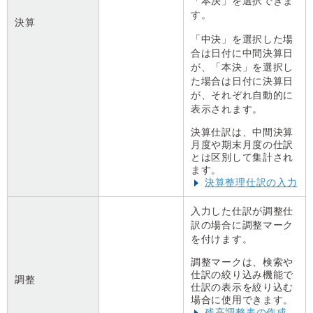
「本決」を選択できま
す。
決算
「中決」を選択した場
合は日付に中間決算日
が、「本決」を選択し
た場合は日付に決算日
が、それぞれ自動的に
表示されます。
決算仕訳は、中間決算
月度や期末月度の仕訳
とは区別して集計され
ます。
決算整理仕訳の入力
入力した仕訳が調整仕
訳の場合に調整マーク
を付けます。
調整マークは、検索や
仕訳の絞り込み機能で
調整
仕訳の表示を絞り込む
場合に使用できます。
残高調整表の作成