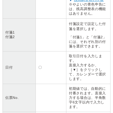
※やよいの青色申告に
は、残高調整表の機能
はありません。
付箋設定で設定した付
箋を選択します。
付箋1
付箋2
「付箋1」と「付箋2」
には、それぞれ別の付
箋を選択できます。
取引日付を入力しま
す。
直接入力するか、
日付
〇
［▼］をクリックし
て、カレンダーで選択
します。
初期値では、自動的に
付番されます。直接入
伝票No.
力する場合は、半角数
字6文字以内で入力し
ます。