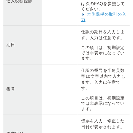
仕入税額控除
は次のFAQを参照して
ください。
本則課税の取引の入
力
仕訳の期日を入力しま
す。入力は任意です。
期日
この項目は、初期設定
では非表示になってい
ます。
仕訳の番号を半角英数
字10文字以内で入力し
ます。入力は任意で
す。
番号
この項目は、初期設定
では非表示になってい
ます。
伝票を入力、修正した
日付が表示されます。