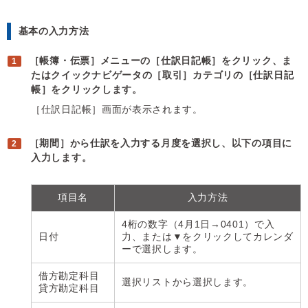
基本の入力方法
［帳簿・伝票］メニューの［仕訳日記帳］をクリック、ま
たはクイックナビゲータの［取引］カテゴリの［仕訳日記
帳］をクリックします。
［仕訳日記帳］画面が表示されます。
［期間］から仕訳を入力する月度を選択し、以下の項目に
入力します。
項目名
入力方法
4桁の数字（4月1日→0401）で入
日付
力、または▼をクリックしてカレンダ
ーで選択します。
借方勘定科目
選択リストから選択します。
貸方勘定科目