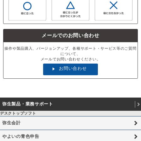
メールでのお問い合わせ
操作や製品購入、バージョンアップ、各種サポート・サービス等のご質問
について、
メールでお問い合わせください。
お問い合わせ
弥生製品・業務サポート
デスクトップソフト
弥生会計
やよいの青色申告