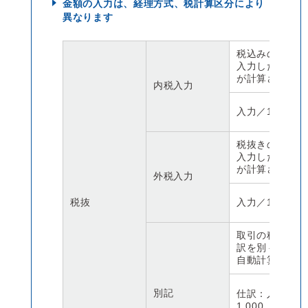
金額の入力は、経理方式、税計算区分により
異なります
税込みの取引金
入力した金額か
が計算されます
内税入力
入力／1,100
税抜きの取引金
入力した金額か
が計算されます
外税入力
税抜
入力／1,000
取引の税抜きの
訳を別々に入力
自動計算されま
別記
仕訳：入力／
1,000