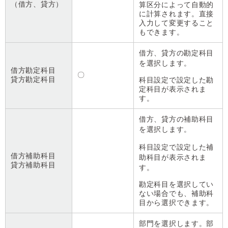
（借方、貸方）
算区分によって自動的
に計算されます。直接
入力して変更すること
もできます。
借方、貸方の勘定科目
を選択します。
借方勘定科目
〇
貸方勘定科目
科目設定で設定した勘
定科目が表示されま
す。
借方、貸方の補助科目
を選択します。
科目設定で設定した補
借方補助科目
助科目が表示されま
貸方補助科目
す。
勘定科目を選択してい
ない場合でも、補助科
目から選択できます。
部門を選択します。部