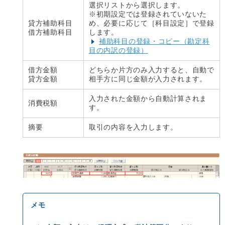
選択リストから選択します。
※初期設定では登録されていないた
貸方補助科目
め、必要に応じて［科目設定］で登録
借方補助科目
します。
補助科目の登録・コピー（勘定科
目の内訳の登録）
借方金額
どちらか片方のみ入力すると、自動で
貸方金額
相手方に同じ金額が入力されます。
入力された金額から自動計算されま
消費税額
す。
摘要
取引の内容を入力します。