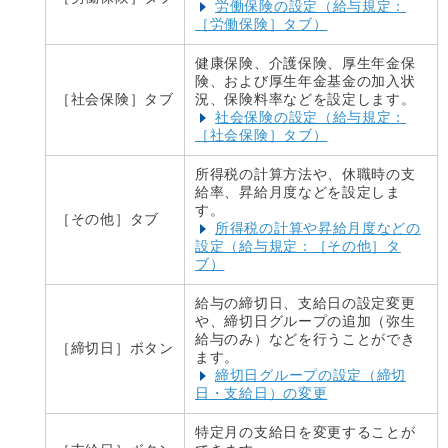
労働保険の設定（給与規定：
［労働保険］タブ）
健康保険、介護保険、厚生年金保
険、および厚生年金基金の加入状
［社会保険］タブ
況、保険料率などを設定します。
社会保険の設定（給与規定：
［社会保険］タブ）
所得税の計算方法や、休職時の支
給率、昇給月度などを設定しま
す。
［その他］タブ
所得税の計算や昇給月度などの
設定（給与規定：［その他］タ
ブ）
給与の締切日、支給日の設定変更
や、締切日グループの追加（弥生
給与のみ）などを行うことができ
［締切日］ボタン
ます。
締切日グループの設定（締切
日・支給日）の変更
特定月の支給日を変更することが