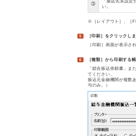
「振込先未設定
③
い。
※［レイアウト］、［F
［印刷］をクリックし
［印刷］画面が表示さ
［種類］から印刷する
「総合振込依頼書」ま
てください。
振込元金融機関が複数あ
与のみ。）