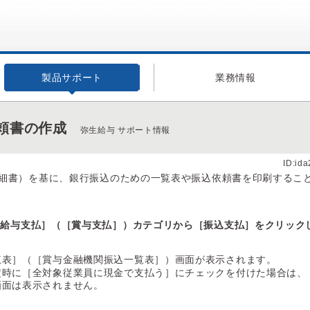
製品サポート
業務情報
頼書の作成
弥生給与 サポート情報
ID:id
細書）を基に、銀行振込のための一覧表や振込依頼書を印刷するこ
［給与支払］（［賞与支払］）カテゴリから［振込支払］をクリック
覧表］（［賞与金融機関振込一覧表］）画面が表示されます。
定時に［全対象従業員に現金で支払う］にチェックを付けた場合は、
画面は表示されません。