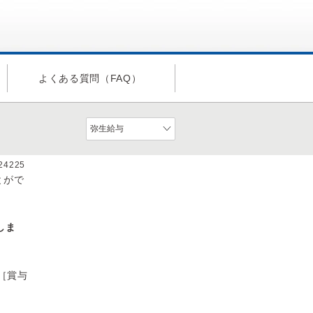
よくある質問（FAQ）
a24225
とがで
しま
［賞与