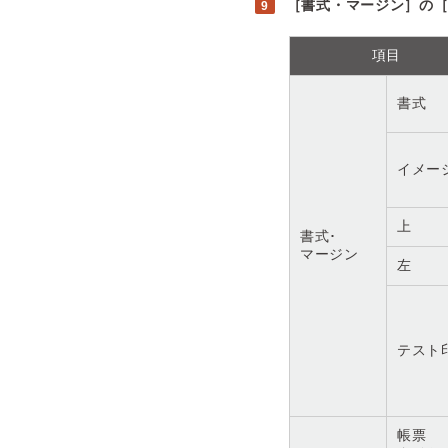
［書式・マージン］の
項目
書式
イメー
上
書式･
マージン
左
テスト
帳票