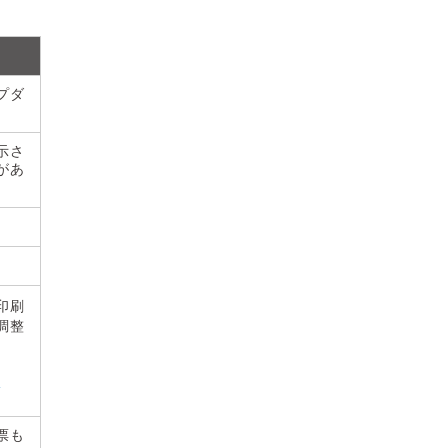
プダ
示さ
があ
印刷
調整
）
票も