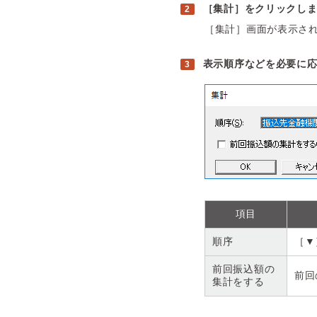
［集計］をクリックし
［集計］画面が表示さ
表示順序などを必要に応
項目
順序
［▼
前回振込額の
前回
集計をする