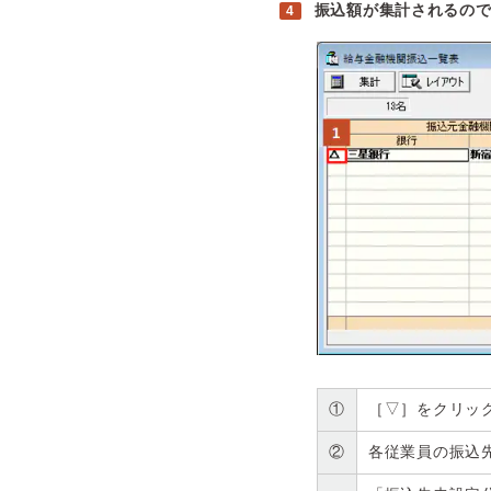
振込額が集計されるの
①
［▽］をクリッ
②
各従業員の振込