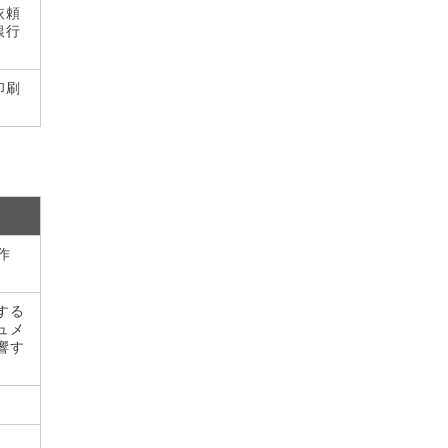
依頼
銀行
印刷
作
する
ュメ
響す