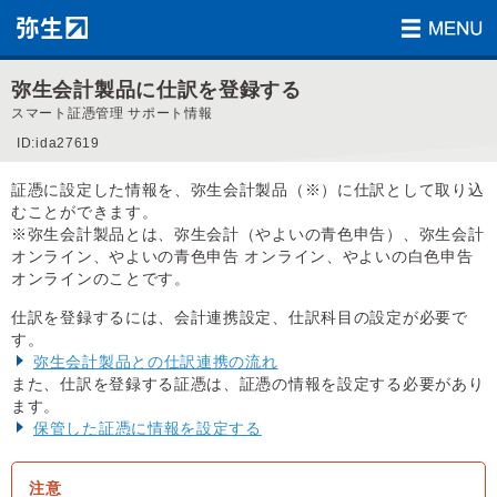
弥生会計製品に仕訳を登録する
スマート証憑管理 サポート情報
ID:ida27619
証憑に設定した情報を、弥生会計製品（※）に仕訳として取り込
むことができます。
※弥生会計製品とは、弥生会計（やよいの青色申告）、弥生会計
オンライン、やよいの青色申告 オンライン、やよいの白色申告
オンラインのことです。
仕訳を登録するには、会計連携設定、仕訳科目の設定が必要で
す。
弥生会計製品との仕訳連携の流れ
また、仕訳を登録する証憑は、証憑の情報を設定する必要があり
ます。
保管した証憑に情報を設定する