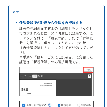
仕訳登録後の証憑から仕訳を再登録する
証憑の詳細画面で右上の［編集］をクリックし
て表示される画面下の「再度仕訳登録する」に
チェックを付け、「新規仕訳」または「仕訳更
新」を選択して保存してください。その後、
［再仕訳登録］をクリックして再登録してくだ
さい。
※手動で「他サービスに仕訳済み」に変更した
証憑は「新規仕訳」のみ選択可能です。