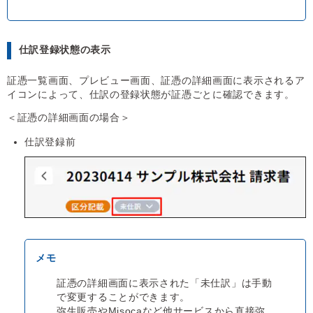
仕訳登録状態の表示
証憑一覧画面、プレビュー画面、証憑の詳細画面に表示されるア
イコンによって、仕訳の登録状態が証憑ごとに確認できます。
＜証憑の詳細画面の場合＞
仕訳登録前
証憑の詳細画面に表示された「未仕訳」は手動
で変更することができます。
弥生販売やMisocaなど他サービスから直接弥