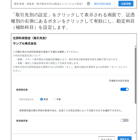
「取引先別の設定」をクリックして表示される画面で、証憑
種別の右側にあるボタンをクリックして有効にし、勘定科目
（補助科目）を設定します。