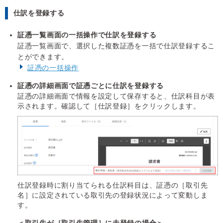
仕訳を登録する
証憑一覧画面の一括操作で仕訳を登録する
証憑一覧画面で、選択した複数証憑を一括で仕訳登録するこ
とができます。
証憑の一括操作
証憑の詳細画面で証憑ごとに仕訳を登録する
証憑の詳細画面で情報を設定して保存すると、仕訳科目が表
示されます。確認して［仕訳登録］をクリックします。
仕訳登録時に割り当てられる仕訳科目は、証憑の［取引先
名］に設定されている取引先の登録状況によって変動しま
す。