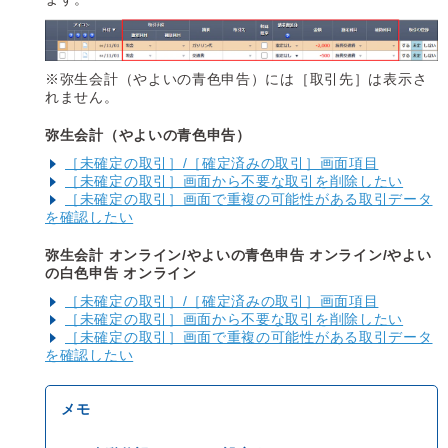
※弥生会計（やよいの青色申告）には［取引先］は表示さ
れません。
弥生会計（やよいの青色申告）
［未確定の取引］/［確定済みの取引］画面項目
［未確定の取引］画面から不要な取引を削除したい
［未確定の取引］画面で重複の可能性がある取引データ
を確認したい
弥生会計 オンライン/やよいの青色申告 オンライン/やよい
の白色申告 オンライン
［未確定の取引］/［確定済みの取引］画面項目
［未確定の取引］画面から不要な取引を削除したい
［未確定の取引］画面で重複の可能性がある取引データ
を確認したい