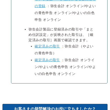
の登録
：弥生会計 オンライン/やよい
の青色申告 オンライン/やよいの白色
申告 オンライン
弥生会計製品に登録済みの取引や「まと
め仕訳設定」が反映された取引は、［確
定済みの取引］画面で確認できます。
確定済みの取引
：弥生会計（やよい
の青色申告）
確定済みの取引
：弥生会計 オンライ
ン/やよいの青色申告 オンライン/やよ
いの白色申告 オンライン
お客さまの疑問解決のお役に立ちましたか？