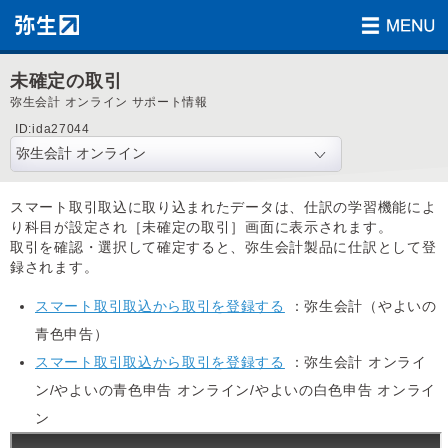
未確定の取引
弥生会計 オンライン サポート情報
ID:ida27044
スマート取引取込に取り込まれたデータは、仕訳の学習機能によ
り科目が設定され［未確定の取引］画面に表示されます。
取引を確認・選択して確定すると、弥生会計製品に仕訳として登
録されます。
スマート取引取込から取引を登録する
：弥生会計（やよいの
青色申告）
スマート取引取込から取引を登録する
：弥生会計 オンライ
ン/やよいの青色申告 オンライン/やよいの白色申告 オンライ
ン