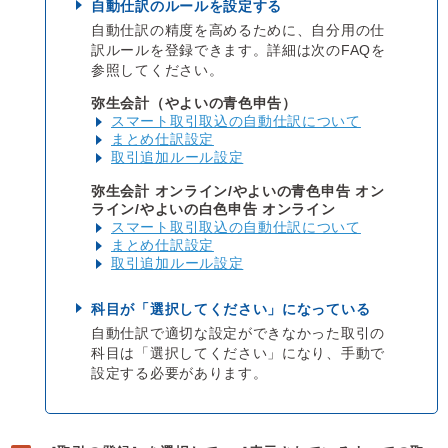
自動仕訳のルールを設定する
自動仕訳の精度を高めるために、自分用の仕
訳ルールを登録できます。詳細は次のFAQを
参照してください。
弥生会計（やよいの青色申告）
スマート取引取込の自動仕訳について
まとめ仕訳設定
取引追加ルール設定
弥生会計 オンライン/やよいの青色申告 オン
ライン/やよいの白色申告 オンライン
スマート取引取込の自動仕訳について
まとめ仕訳設定
取引追加ルール設定
科目が「選択してください」になっている
自動仕訳で適切な設定ができなかった取引の
科目は「選択してください」になり、手動で
設定する必要があります。