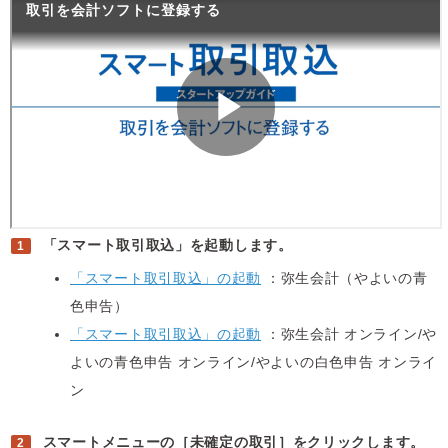
「スマート取引取込」を起動します。
「スマート取引取込」の起動
：弥生会計（やよいの青
色申告）
「スマート取引取込」の起動
：弥生会計 オンライン/や
よいの青色申告 オンライン/やよいの白色申告 オンライ
ン
スマートメニューの［未確定の取引］をクリックします。