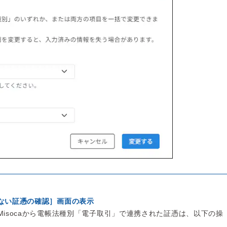
ない証憑の確認］画面の表示
Misocaから電帳法種別「電子取引」で連携された証憑は、以下の操