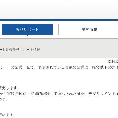
製品サポート
業務情報
ート証憑管理 サポート情報
ID:id
え）］の証憑一覧で、表示されている複数の証憑に一括で以下の操
変更します。
caから電帳法種別「電磁的記録」で連携された証憑、デジタルインボ
です。
行います。