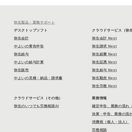
弥生製品・業務サポート
デスクトップソフト
クラウドサービス（弥生 
弥生会計
弥生会計 Next
やよいの青色申告
弥生請求 Next
弥生給与
弥生経費 Next
やよいの給与計算
弥生証憑 Next
弥生販売
弥生給与 Next
やよいの見積・納品・請求書
弥生勤怠 Next
弥生労務 Next
クラウドサービス（その他）
業務情報
弥生のいつでも労務相談AI
確定申告、業務の流れ
決算・申告、業務の流
消費税（個人・法人）
労務相談