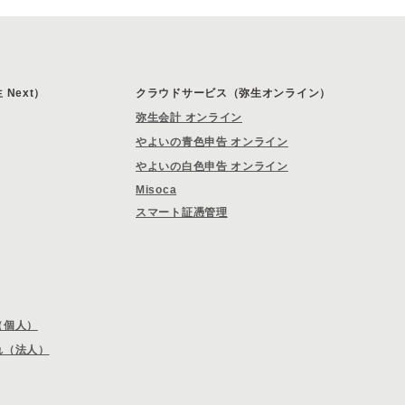
Next）
クラウドサービス（弥生オンライン）
弥生会計 オンライン
やよいの青色申告 オンライン
やよいの白色申告 オンライン
Misoca
スマート証憑管理
（個人）
れ（法人）