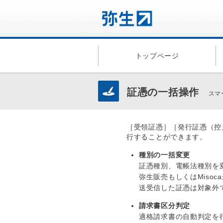
トップページ
証憑の一括操作
スマ
［受領証憑］［発行証憑（控
行することができます。
種別の一括変更
証憑種別、電帳法種別を
弥生販売もしくはMiso
送受信した証憑は対象外
請求書区分判定
適格請求書の自動判定を