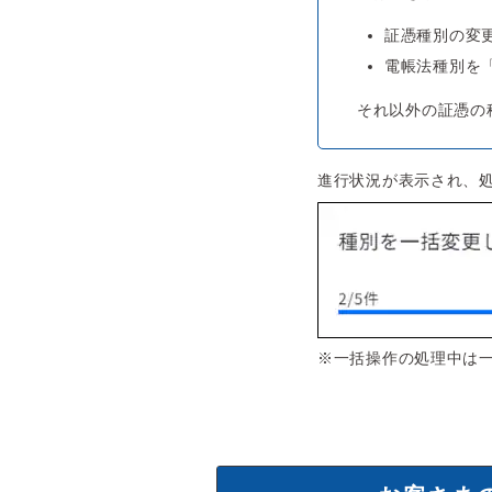
証憑種別の変
電帳法種別を
それ以外の証憑の
進行状況が表示され、
※一括操作の処理中は