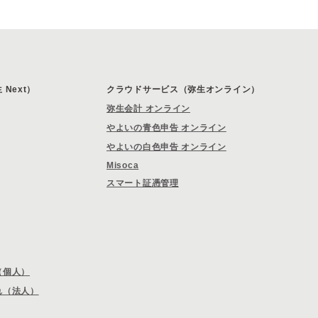
Next）
クラウドサービス（弥生オンライン）
弥生会計 オンライン
やよいの青色申告 オンライン
やよいの白色申告 オンライン
Misoca
スマート証憑管理
（個人）
れ（法人）