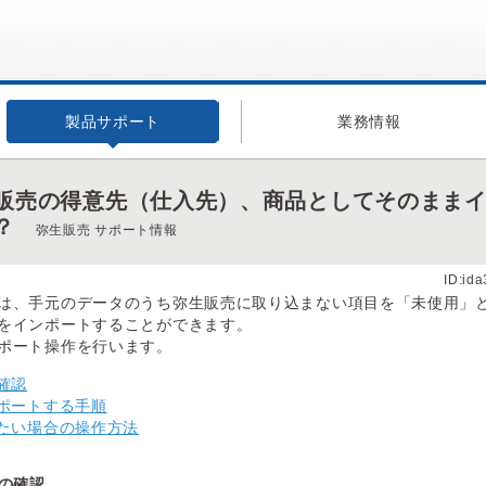
製品サポート
業務情報
販売の得意先（仕入先）、商品としてそのまま
？
弥生販売 サポート情報
ID:id
は、手元のデータのうち弥生販売に取り込まない項目を「未使用」
をインポートすることができます。
ポート操作を行います。
確認
ンポートする手順
したい場合の操作方法
目の確認