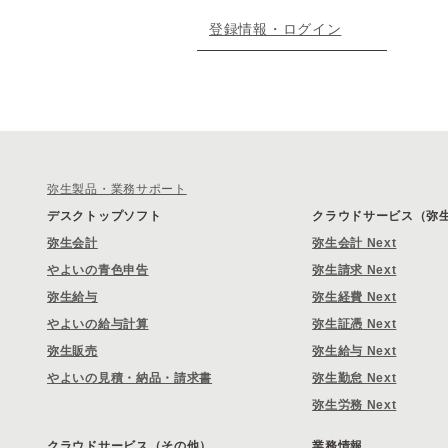
登録情報・ログイン
弥生製品・業務サポート
デスクトップソフト
クラウドサービス（弥生 
弥生会計
弥生会計 Next
やよいの青色申告
弥生請求 Next
弥生給与
弥生経費 Next
やよいの給与計算
弥生証憑 Next
弥生販売
弥生給与 Next
やよいの見積・納品・請求書
弥生勤怠 Next
弥生労務 Next
クラウドサービス（その他）
業務情報