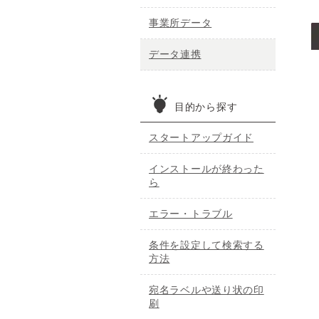
事業所データ
データ連携
目的から探す
スタートアップガイド
インストールが終わった
ら
エラー・トラブル
条件を設定して検索する
方法
宛名ラベルや送り状の印
刷