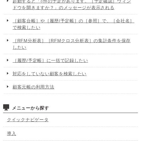
起動すると「○件の予定があります。［予定確認］ウィン
ドウを開きますか？」のメッセージが表示される
［顧客台帳］や［履歴/予定帳］の［参照］で、［会社名］
で検索したい
［RFM分析表］［RFMクロス分析表］の集計条件を保存
したい
［履歴/予定帳］に一括で記録したい
対応をしていない顧客を検索したい
顧客元帳の利用方法
メニューから探す
クイックナビゲータ
導入