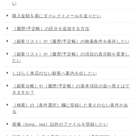
い
購入金額を基にダイレクトメールを送りたい
［履歴/予定帳］の区分を追加する方法
［顧客リスト］や［履歴/予定帳］の検索条件を保存したい
［顧客リスト］や［履歴/予定帳］の項目の表示順を変更し
たい
しばらく来店のない顧客へ案内を出したい
［顧客台帳］や［履歴/予定帳］の基本項目の並べ替えはで
きますか？
［検索］の［条件選択］欄に登録した覚えのない条件があ
る
画像（bmp、jpg）以外のファイルを登録したい