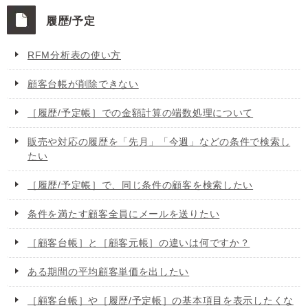
履歴/予定
RFM分析表の使い方
顧客台帳が削除できない
［履歴/予定帳］での金額計算の端数処理について
販売や対応の履歴を「先月」「今週」などの条件で検索し
たい
［履歴/予定帳］で、同じ条件の顧客を検索したい
条件を満たす顧客全員にメールを送りたい
［顧客台帳］と［顧客元帳］の違いは何ですか？
ある期間の平均顧客単価を出したい
［顧客台帳］や［履歴/予定帳］の基本項目を表示したくな