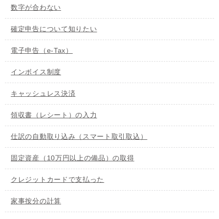
数字が合わない
確定申告について知りたい
電子申告（e-Tax）
インボイス制度
キャッシュレス決済
領収書（レシート）の入力
仕訳の自動取り込み（スマート取引取込）
固定資産（10万円以上の備品）の取得
クレジットカードで支払った
家事按分の計算