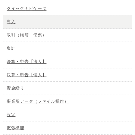
クイックナビゲータ
導入
取引（帳簿・伝票）
集計
決算・申告【法人】
決算・申告【個人】
資金繰り
事業所データ（ファイル操作）
設定
拡張機能