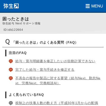
困ったときは
弥生給与 Next サポート情報
ID:idb122664
「困ったときは」のよくある質問（FAQ）
注目のFAQ
給与・賞与明細書を修正したいが自動計算できない
完了した給与・賞与手続きを修正する
不具合の報告や製品に対する要望（給与Next、勤怠Ne
xt、労務Next、労務相談AI）
よく見られているFAQ
税制上の扶養人数の数え方（平成30年1月からの配偶