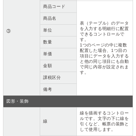
商品コード
商品名
表（テーブル）のデータ
を入力する明細行に配置
単位
③
できるコントロールで
す。
数量
1つのページの中に複数
配置した場合、1つ目の
単価
項目にデータを入力する
と他の同じ項目にも自動
金額
で同じ内容が設定されま
す。
課税区分
備考
図形・装飾
線を描画するコントロー
ルです。文字の下に線を
線
引くなど、帳票の装飾と
して使用します。