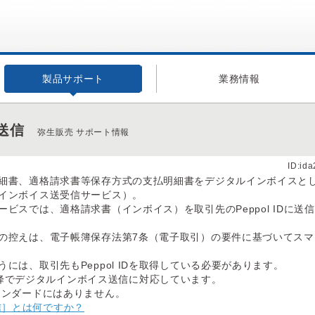
製品サポート
業務情報
送信
弥生販売 サポート情報
ID:id
細書、適格請求書等保存方式の支払明細書をデジタルインボイスと
インボイス送受信サービス）。
ビスでは、適格請求書（インボイス）を取引先のPeppol IDに送
の控えは、電子帳簿保存法第7条（電子取引）の要件に基づいてスマ
には、取引先もPeppol IDを取得している必要があります。
.1.1以降でデジタルインボイス送信に対応しています。
タンダードにはありません。
信］とは何ですか？