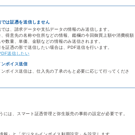
信では証憑を送信しません
信では、請求データや支払データの情報のみ送信します。
合、得意先の名称や住所などの情報、鑑欄の今回御買上額や消費税額
名や数量、単価、金額などの情報のみ送信されます。
を証憑の形で送信したい場合は、PDF送信を行います。
PDF送信したい
インボイス送信
インボイス送信は、仕入先の了承のもと必要に応じて行ってくださ
うには、スマート証憑管理と弥生販売の事前の設定が必要です。
情報」と「デジタルインボイス利用設定」を設定します。