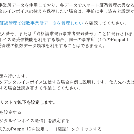
事業所データを使用しており、各データでスマート証憑管理の異な
タルインボイスの控えを保存したい場合は、事前に申し込みと設定
証憑管理で複数事業所データを管理したい
を確認してください。
Dは「法人番号」または「適格請求発行事業者登録番号」ごとに発行されま
イス送受信機能を利用する場合、同一の事業所（1つのPeppol I
憑管理の複数データ領域を利用することはできません。
定を行います。
をデジタルインボイス送信する場合を例に説明します。仕入先へ支
する場合は読み替えて作業してください。
先リストで以下を設定します。
を設定する
ジタルインボイス送信］を設定する
に得意先のPeppol IDを設定し、［確認］をクリックする