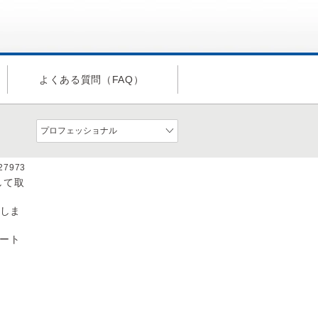
よくある質問（FAQ）
a27973
して取
信しま
ート