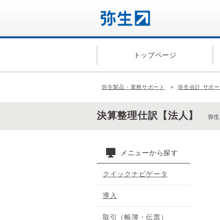
トップページ
弥生製品・業務サポート
弥生会計 サポ
決算整理仕訳【法人】
弥生
メニューから探す
クイックナビゲータ
導入
取引（帳簿・伝票）