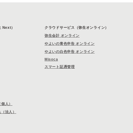
Next）
クラウドサービス（弥生オンライン）
弥生会計 オンライン
やよいの青色申告 オンライン
やよいの白色申告 オンライン
Misoca
スマート証憑管理
（個人）
れ（法人）