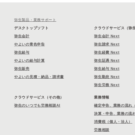
弥生製品・業務サポート
デスクトップソフト
クラウドサービス（弥生 
弥生会計
弥生会計 Next
やよいの青色申告
弥生請求 Next
弥生給与
弥生経費 Next
やよいの給与計算
弥生証憑 Next
弥生販売
弥生給与 Next
やよいの見積・納品・請求書
弥生勤怠 Next
弥生労務 Next
クラウドサービス（その他）
業務情報
弥生のいつでも労務相談AI
確定申告、業務の流れ
決算・申告、業務の流
消費税（個人・法人）
労務相談