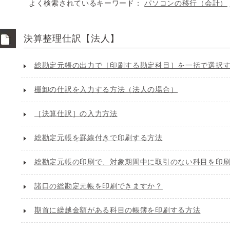
よく検索されているキーワード：
パソコンの移行（会計）
決算整理仕訳【法人】
総勘定元帳の出力で［印刷する勘定科目］を一括で選択
棚卸の仕訳を入力する方法（法人の場合）
［決算仕訳］の入力方法
総勘定元帳を罫線付きで印刷する方法
総勘定元帳の印刷で、対象期間中に取引のない科目を印
諸口の総勘定元帳を印刷できますか？
期首に繰越金額がある科目の帳簿を印刷する方法