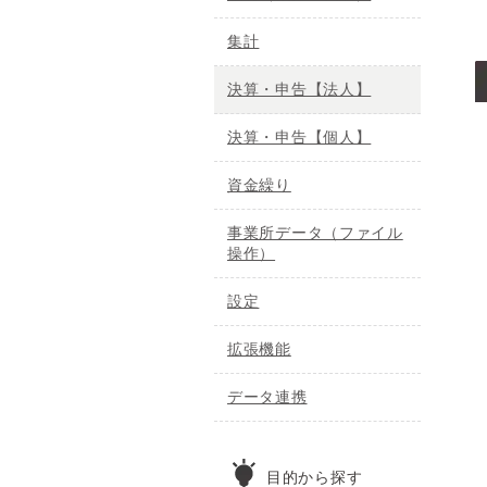
集計
決算・申告【法人】
決算・申告【個人】
資金繰り
事業所データ（ファイル
操作）
設定
拡張機能
データ連携
目的から探す