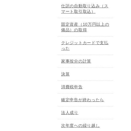
仕訳の自動取り込み（ス
マート取引取込）
固定資産（10万円以上の
備品）の取得
クレジットカードで支払
った
家事按分の計算
決算
消費税申告
確定申告が終わったら
法人成り
次年度への繰り越し