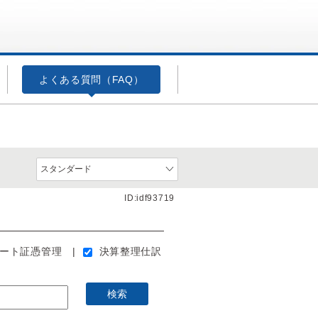
よくある質問（FAQ）
ID:idf93719
マート証憑管理
決算整理仕訳