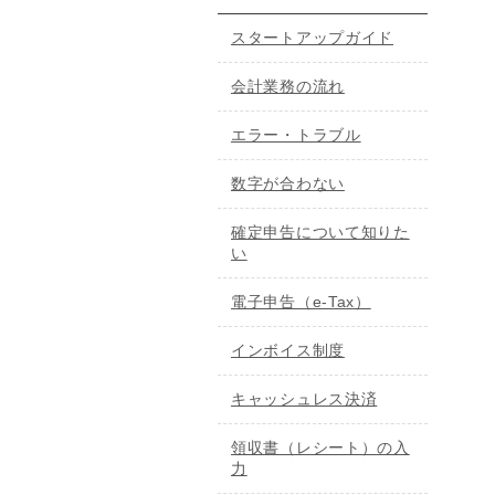
スタートアップガイド
会計業務の流れ
エラー・トラブル
数字が合わない
確定申告について知りた
い
電子申告（e-Tax）
インボイス制度
キャッシュレス決済
領収書（レシート）の入
力