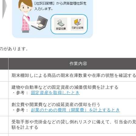
のがあります。
作業内容
期末棚卸しによる商品の期末在庫数量や在庫の状態を確認す
建物や自動車などの固定資産の減価償却費を計上する
・参考：
固定資産を取得したとき
創立費や開業費などの繰延資産の償却を行う
・参考：
起業のための費用（開業費）を計上するとき
受取手形や売掛金などの貸し倒れリスクに備えて、引当金の
額を計上する