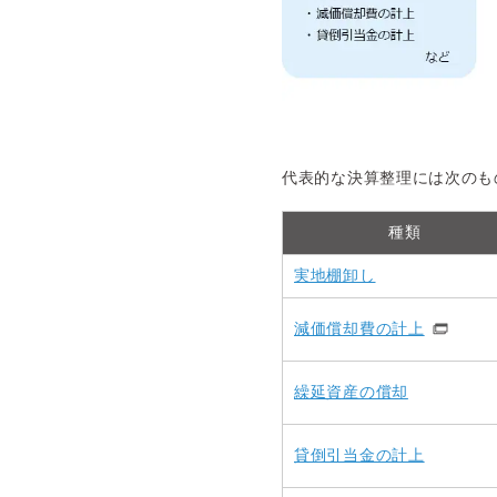
代表的な決算整理には次のも
種類
実地棚卸し
減価償却費の計上
繰延資産の償却
貸倒引当金の計上