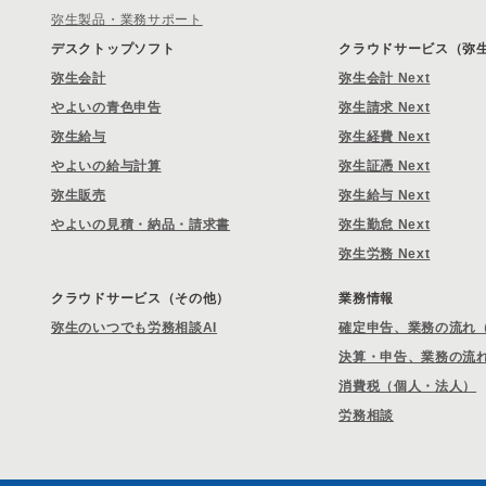
弥生製品・業務サポート
デスクトップソフト
クラウドサービス（弥生 
弥生会計
弥生会計 Next
やよいの青色申告
弥生請求 Next
弥生給与
弥生経費 Next
やよいの給与計算
弥生証憑 Next
弥生販売
弥生給与 Next
やよいの見積・納品・請求書
弥生勤怠 Next
弥生労務 Next
クラウドサービス（その他）
業務情報
弥生のいつでも労務相談AI
確定申告、業務の流れ
決算・申告、業務の流
消費税（個人・法人）
労務相談