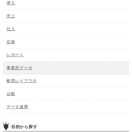
導入
売上
仕入
在庫
レポート
事業所データ
帳票レイアウタ
台帳
データ連携
目的から探す