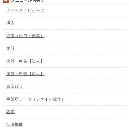
メニューから探す
クイックナビゲータ
導入
取引（帳簿・伝票）
集計
決算・申告【法人】
決算・申告【個人】
資金繰り
事業所データ（ファイル操作）
設定
拡張機能