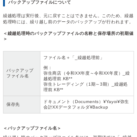
バックアップファイルについて
繰越処理は実行後、元に戻すことはできません。このため、繰越
処理時には、繰り越し前のデータのバックアップが行われます。
＜繰越処理時のバックアップファイルの名称と保存場所の初期値
＞
ファイル名＋「_繰越処理前」
例：
バックアップ
弥生商店（令和XX年度～令和XX年度）_繰
ファイル名
越処理前.KB**
弥生トレーディング（1期～3期）_繰越処
理前.KB**
ドキュメント（Documents）¥Yayoi¥弥生
保存先
会計XXデータフォルダ¥Backup
＜バックアップファイル名＞