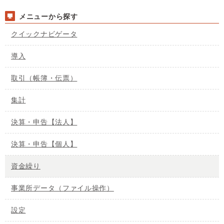
メニューから探す
クイックナビゲータ
導入
取引（帳簿・伝票）
集計
決算・申告【法人】
決算・申告【個人】
資金繰り
事業所データ（ファイル操作）
設定