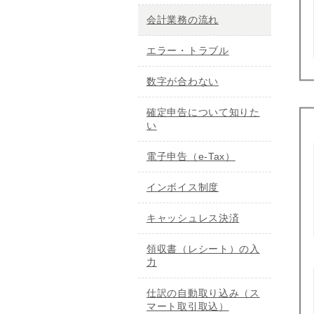
会計業務の流れ
エラー・トラブル
数字が合わない
確定申告について知りた
い
電子申告（e-Tax）
インボイス制度
キャッシュレス決済
領収書（レシート）の入
力
仕訳の自動取り込み（ス
マート取引取込）