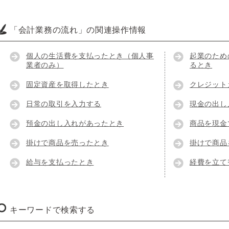
「会計業務の流れ」の関連操作情報
個人の生活費を支払ったとき（個人事
起業のため
業者のみ）
るとき
固定資産を取得したとき
クレジット
日常の取引を入力する
現金の出し
預金の出し入れがあったとき
商品を現金
掛けで商品を売ったとき
掛けで商品
給与を支払ったとき
経費を立て
キーワードで検索する