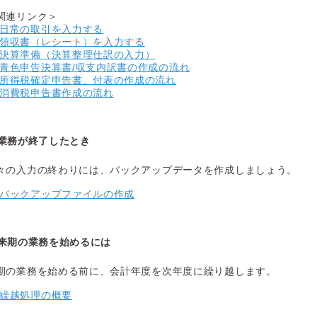
関連リンク＞
日常の取引を入力する
領収書（レシート）を入力する
決算準備（決算整理仕訳の入力）
青色申告決算書/収支内訳書の作成の流れ
所得税確定申告書、付表の作成の流れ
消費税申告書作成の流れ
業務が終了したとき
々の入力の終わりには、バックアップデータを作成しましょう。
バックアップファイルの作成
来期の業務を始めるには
期の業務を始める前に、会計年度を次年度に繰り越します。
繰越処理の概要