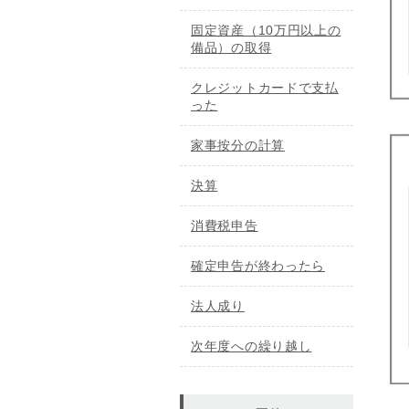
固定資産（10万円以上の
備品）の取得
クレジットカードで支払
った
家事按分の計算
決算
消費税申告
確定申告が終わったら
法人成り
次年度への繰り越し