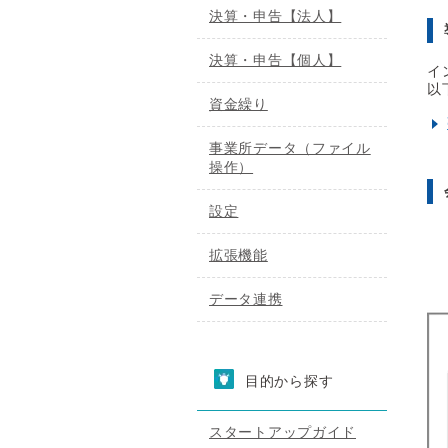
決算・申告【法人】
決算・申告【個人】
イ
以
資金繰り
事業所データ（ファイル
操作）
設定
拡張機能
データ連携
目的から探す
スタートアップガイド