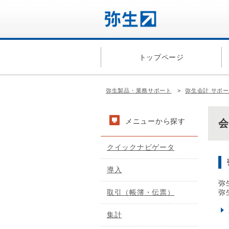
トップページ
弥生製品・業務サポート
弥生会計 サポ
メニューから探す
クイックナビゲータ
導入
弥
取引（帳簿・伝票）
弥
集計