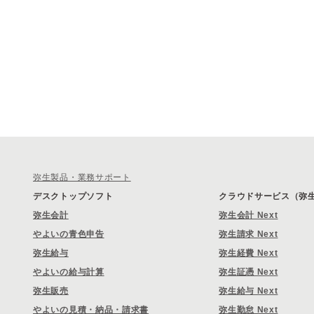
弥生製品・業務サポート
デスクトップソフト
クラウドサービス（弥生 
弥生会計
弥生会計 Next
やよいの青色申告
弥生請求 Next
弥生給与
弥生経費 Next
やよいの給与計算
弥生証憑 Next
弥生販売
弥生給与 Next
やよいの見積・納品・請求書
弥生勤怠 Next