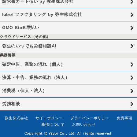
請求書カード払い by 弥生株式会社
labol ファクタリング by 弥生株式会社
GMO BtoB早払い
クラウドサービス（その他）
弥生のいつでも労務相談AI
業務情報
確定申告、業務の流れ（個人）
決算・申告、業務の流れ（法人）
消費税（個人・法人）
労務相談
弥生株式会社
サイトポリシー
プライバシーポリシー
免責事項
商標について
お問い合わせ