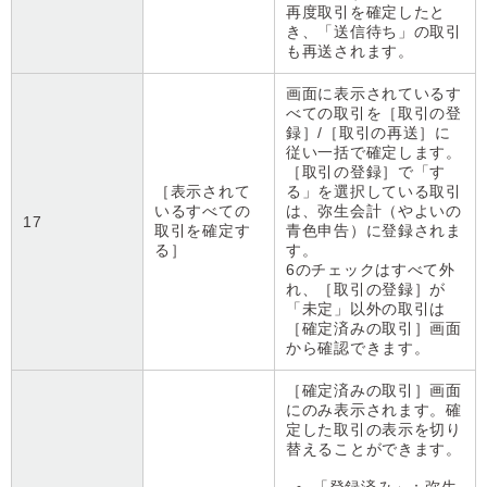
再度取引を確定したと
き、「送信待ち」の取引
も再送されます。
画面に表示されているす
べての取引を［取引の登
録］/［取引の再送］に
従い一括で確定します。
［取引の登録］で「す
［表示されて
る」を選択している取引
いるすべての
は、弥生会計（やよいの
17
取引を確定す
青色申告）に登録されま
る］
す。
6のチェックはすべて外
れ、［取引の登録］が
「未定」以外の取引は
［確定済みの取引］画面
から確認できます。
［確定済みの取引］画面
にのみ表示されます。確
定した取引の表示を切り
替えることができます。