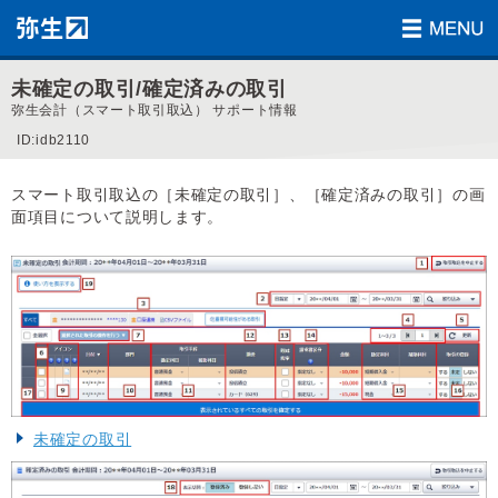
未確定の取引/確定済みの取引
弥生会計（スマート取引取込） サポート情報
ID:idb2110
スマート取引取込の［未確定の取引］、［確定済みの取引］の画
面項目について説明します。
未確定の取引