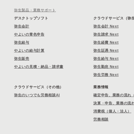
弥生製品・業務サポート
デスクトップソフト
クラウドサービス（弥生 
弥生会計
弥生会計 Next
やよいの青色申告
弥生請求 Next
弥生給与
弥生経費 Next
やよいの給与計算
弥生証憑 Next
弥生販売
弥生給与 Next
やよいの見積・納品・請求書
弥生勤怠 Next
弥生労務 Next
クラウドサービス（その他）
業務情報
弥生のいつでも労務相談AI
確定申告、業務の流れ
決算・申告、業務の流
消費税（個人・法人）
労務相談