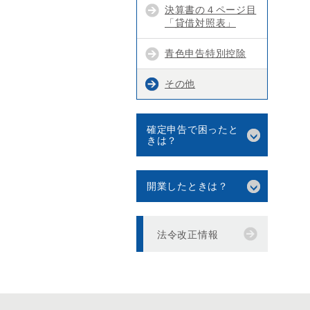
決算書の４ページ目
「貸借対照表」
青色申告特別控除
その他
確定申告で困ったと
きは？
開業したときは？
法令改正情報