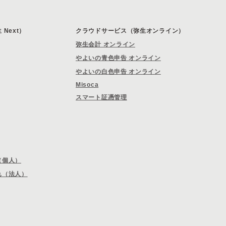
Next）
クラウドサービス（弥生オンライン）
弥生会計 オンライン
やよいの青色申告 オンライン
やよいの白色申告 オンライン
Misoca
スマート証憑管理
（個人）
れ（法人）