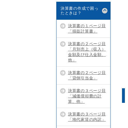
決算書の作成で困っ
たときは？
決算書の１ページ目
「損益計算書」
決算書の２ページ目
「月別売上（収入）
金額及び仕入金額、
他」
決算書の２ページ目
「貸倒引当金」
決算書の３ページ目
「減価償却費の計
算、他」
決算書の３ページ目
「地代家賃の内訳」