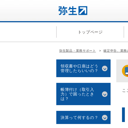
トップページ
弥生製品・業務サポート
確定申告、業務
領収書や口座はどう
管理したらいいの？
帳簿付け（取引入
こ
力）で困ったとき
は？
決算って何するの？