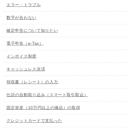
エラー・トラブル
数字が合わない
確定申告について知りたい
電子申告（e-Tax）
インボイス制度
キャッシュレス決済
領収書（レシート）の入力
仕訳の自動取り込み（スマート取引取込）
固定資産（10万円以上の備品）の取得
クレジットカードで支払った