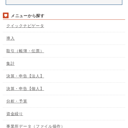
メニューから探す
クイックナビゲータ
導入
取引（帳簿・伝票）
集計
決算・申告【法人】
決算・申告【個人】
分析・予算
資金繰り
事業所データ（ファイル操作）