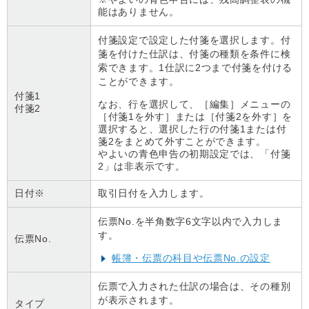
能はありません。
付箋設定で設定した付箋を選択します。付
箋を付けた仕訳は、付箋の種類を条件に検
索できます。1仕訳に2つまで付箋を付ける
ことができます。
付箋1
なお、行を選択して、［編集］メニューの
付箋2
［付箋1を外す］または［付箋2を外す］を
選択すると、選択した行の付箋1または付
箋2をまとめて外すことができます。
やよいの青色申告の初期設定では、「付箋
2」は非表示です。
日付※
取引日付を入力します。
伝票No.を半角数字6文字以内で入力しま
す。
伝票No.
帳簿・伝票の科目や伝票No.の設定
伝票で入力された仕訳の場合は、その種別
が表示されます。
タイプ