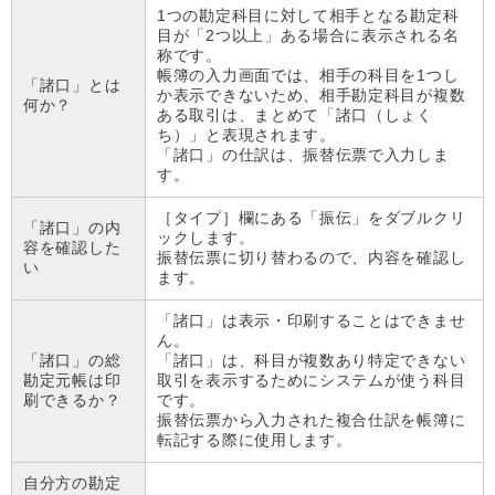
1つの勘定科目に対して相手となる勘定科
目が「2つ以上」ある場合に表示される名
称です。
帳簿の入力画面では、相手の科目を1つし
「諸口」とは
か表示できないため、相手勘定科目が複数
何か？
ある取引は、まとめて「諸口（しょく
ち）」と表現されます。
「諸口」の仕訳は、振替伝票で入力しま
す。
［タイプ］欄にある「振伝」をダブルクリ
「諸口」の内
ックします。
容を確認した
振替伝票に切り替わるので、内容を確認し
い
ます。
「諸口」は表示・印刷することはできませ
ん。
「諸口」の総
「諸口」は、科目が複数あり特定できない
勘定元帳は印
取引を表示するためにシステムが使う科目
刷できるか？
です。
振替伝票から入力された複合仕訳を帳簿に
転記する際に使用します。
自分方の勘定