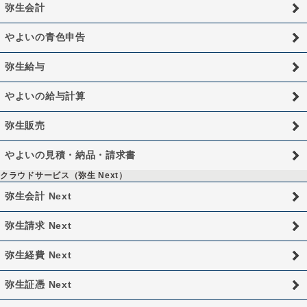
弥生会計
やよいの青色申告
弥生給与
やよいの給与計算
弥生販売
やよいの見積・納品・請求書
クラウドサービス（弥生 Next）
弥生会計 Next
弥生請求 Next
弥生経費 Next
弥生証憑 Next