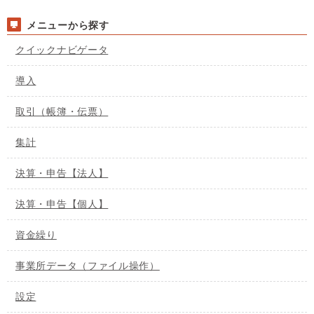
メニューから探す
クイックナビゲータ
導入
取引（帳簿・伝票）
集計
決算・申告【法人】
決算・申告【個人】
資金繰り
事業所データ（ファイル操作）
設定