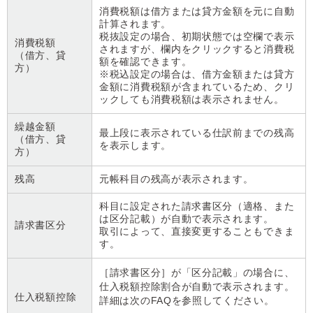
消費税額は借方または貸方金額を元に自動
計算されます。
税抜設定の場合、初期状態では空欄で表示
消費税額
されますが、欄内をクリックすると消費税
（借方、貸
額を確認できます。
方）
※税込設定の場合は、借方金額または貸方
金額に消費税額が含まれているため、クリ
ックしても消費税額は表示されません。
繰越金額
最上段に表示されている仕訳前までの残高
（借方、貸
を表示します。
方）
残高
元帳科目の残高が表示されます。
科目に設定された請求書区分（適格、また
は区分記載）が自動で表示されます。
請求書区分
取引によって、直接変更することもできま
す。
［請求書区分］が「区分記載」の場合に、
仕入税額控除割合が自動で表示されます。
仕入税額控除
詳細は次のFAQを参照してください。