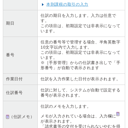
本則課税の取引の入力
仕訳の期日を入力します。入力は任意で
す。
期日
この項目は、初期設定では非表示になって
います。
任意の番号等で管理する場合、半角英数字
10文字以内で入力します。
この項目は、初期設定では非表示になって
番号
います。
※［手形管理］からの仕訳書き出しで「手
形番号」が自動で表示されます
作業日付
仕訳を入力作業した日付が表示されます。
仕訳に対して、システムが自動で設定する
仕訳番号
番号が表示されます。
仕訳のメモを入力します。
メモが入力されている場合は、入力欄に
（仕訳メモ）
が表示されます。
「請求書等の交付を受けられないやむを得