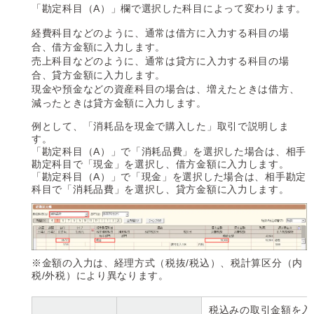
「勘定科目（A）」欄で選択した科目によって変わります。
経費科目などのように、通常は借方に入力する科目の場
合、借方金額に入力します。
売上科目などのように、通常は貸方に入力する科目の場
合、貸方金額に入力します。
現金や預金などの資産科目の場合は、増えたときは借方、
減ったときは貸方金額に入力します。
例として、「消耗品を現金で購入した」取引で説明しま
す。
「勘定科目（A）」で「消耗品費」を選択した場合は、相手
勘定科目で「現金」を選択し、借方金額に入力します。
「勘定科目（A）」で「現金」を選択した場合は、相手勘定
科目で「消耗品費」を選択し、貸方金額に入力します。
※金額の入力は、経理方式（税抜/税込）、税計算区分（内
税/外税）により異なります。
税込みの取引金額を入