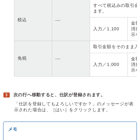
すべて税込みの取引金
ます。
税込
---
金額
入力／1,100
消
示
取引金額をそのまま入
免税
---
金額
入力／1,000
消
示
次の行へ移動すると、仕訳が登録されます。
「仕訳を登録してもよろしいですか？」のメッセージが表
示された場合は、［はい］をクリックします。