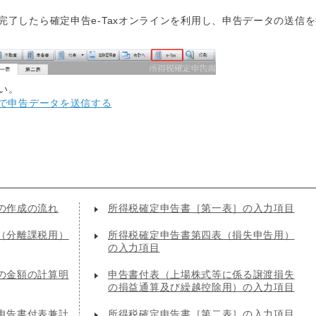
完了したら確定申告e-Taxオンラインを利用し、申告データの送信
い。
ンで申告データを送信する
の作成の流れ
所得税確定申告書［第一表］の入力項目
（分離課税用）
所得税確定申告書第四表（損失申告用）
の入力項目
の金額の計算明
申告書付表（上場株式等に係る譲渡損失
の損益通算及び繰越控除用）の入力項目
申告書付表兼計
所得税確定申告書［第二表］の入力項目