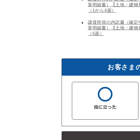
算明細書）【土地・建物
（1から4面）
譲渡所得の内訳書（確定
算明細書）【土地・建物
（5面）
お客さま