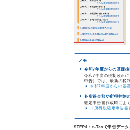
令和7年度からの基礎
令和7年度の税制改正
申告）では、最新の税
令和7年度からの基
各所得金額や所得控除
確定申告書作成時によ
［所得税確定申告書
STEP4：e-Taxで申告デ