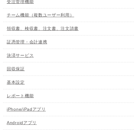
受注管理機能
チーム機能（複数ユーザー利用）
領収書、検収書、注文書、注文請書
証憑管理・会計連携
決済サービス
回収保証
基本設定
レポート機能
iPhone/iPadアプリ
Androidアプリ