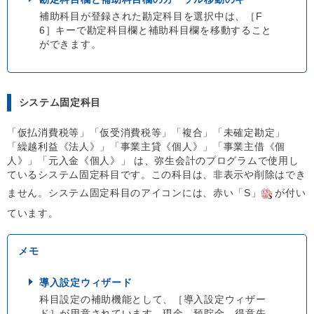
補助科目が登録された勘定科目を選択中は、［F
6］キーで勘定科目欄と補助科目欄を移動すること
ができます。
システム固定科目
「仮払消費税等」「仮受消費税等」「複合」「未確定勘定」
「繰越利益《法人》」「事業主貸《個人》」「事業主借《個
人》」「元入金《個人》」 は、弥生会計のプログラムで使用し
ているシステム固定科目です。この科目は、非表示や削除はでき
ません。システム固定科目のアイコンには、赤い「S」
が付い
ています。
導入設定ウィザード
科目設定の補助機能として、［導入設定ウィザー
ド］が用意されています。現金、預貯金、得意先