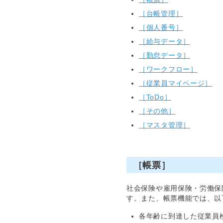
［台帳管理］
［個人番号］
［給与データ］
［勤怠データ］
［ワークフロー］
［従業員マイページ］
［ToDo］
［その他］
［マスタ管理］
［帳票］
社会保険や雇用保険・労働保
す。また、帳票機能では、以
各年齢に到達した従業員