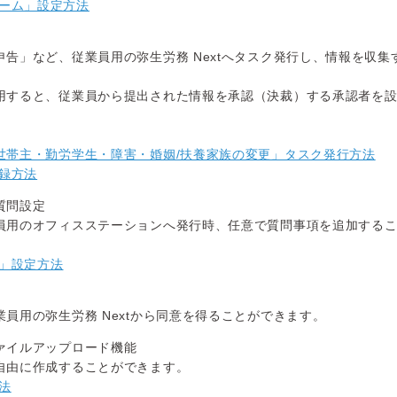
ーム」設定方法
告」など、従業員用の弥生労務 Nextへタスク発行し、情報を収集
用すると、従業員から提出された情報を承認（決裁）する承認者を
・世帯主・勤労学生・障害・婚姻/扶養家族の変更」タスク発行方法
録方法
質問設定
員用のオフィスステーションへ発行時、任意で質問事項を追加する
」設定方法
員用の弥生労務 Nextから同意を得ることができます。
ァイルアップロード機能
自由に作成することができます。
法