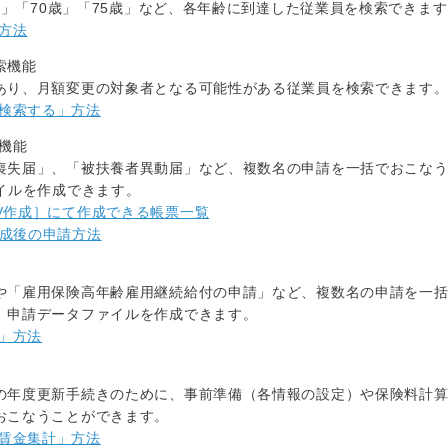
5歳」「70歳」「75歳」など、各年齢に到達した従業員を検索できま
方法
索機能
あり、月額変更の対象者となる可能性がある従業員を検索できます
検索する」方法
成機能
喪失届」、「被扶養者異動届」など、複数名の申請を一括でおこな
イルを作成できます。
SV作成］にて作成できる帳票一覧
作成後の申請方法
や「雇用保険高年齢雇用継続給付の申請」など、複数名の申請を一
、申請データファイルを作成できます。
」方法
の年度更新手続きのために、事前準備（各情報の設定）や保険料計
おこなうことができます。
賃金集計」方法