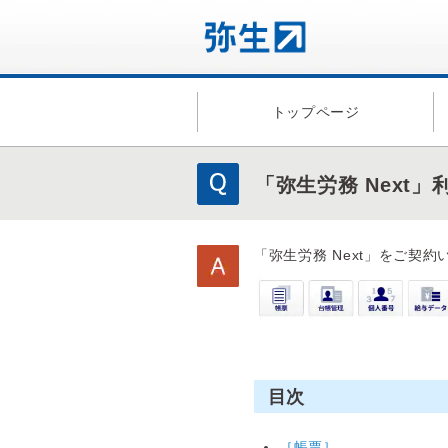
トップページ
「弥生労務 Next
「弥生労務 Next」をご契
目次
［帳票］