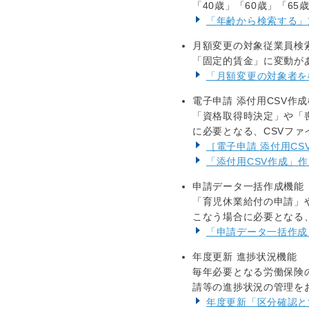
「40歳」「60歳」「6
「年齢から検索する」
月額変更の対象従業員検
「固定的賃金」に変動が
「月額変更の対象者を
電子申請 添付用CSV作
「資格取得時決定」や「
に必要となる、CSVファ
［電子申請 添付用C
「添付用CSV作成」
申請データ一括作成機能
「育児休業給付の申請」
こなう場合に必要となる
「申請データ一括作成
年度更新 進捗状況機能
毎年必要となる労働保険
請等の進捗状況の管理を
年度更新「区分確認と