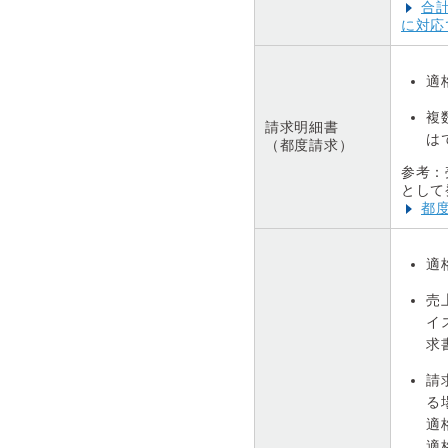
合
に対応
適
複
請求明細書
は
（都度請求）
参考：
として
都
適
売
イ
求
請
る
適
適