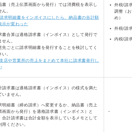
品書（売上伝票画面から発行）では消費税を表示し
外税/請
せん。
調整（お
請求明細書をインボイスにしたら、納品書の合計額
め）
表示が変わった
外税/請
求書合算は適格請求書（インボイス）として発行で
内税/請
ません。
意先ごとに請求明細書を発行することを検討してく
さい。
支店や営業所の売上をまとめて本社に請求書発行し
い
計請求書は適格請求書（インボイス）の様式を満た
ていません。
求明細書（締め請求）へ変更するか、納品書（売上
－
票画面から発行）を適格請求書（インボイス）と
、合計請求書は合計金額を表示しているメモとして
利用ください。