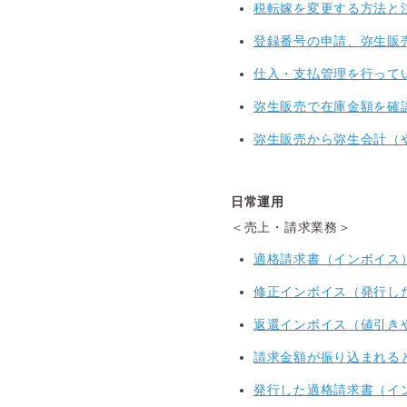
税転嫁を変更する方法と
登録番号の申請、弥生販
仕入・支払管理を行って
弥生販売で在庫金額を確
弥生販売から弥生会計（
日常運用
＜売上・請求業務＞
適格請求書（インボイス
修正インボイス（発行し
返還インボイス（値引き
請求金額が振り込まれる
発行した適格請求書（イ