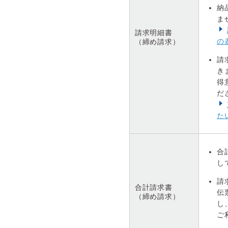
納
ま
請求明細書
の
（締め請求）
請
き
得
だ
た
合
し
請
合計請求書
伝
（締め請求）
し
ご