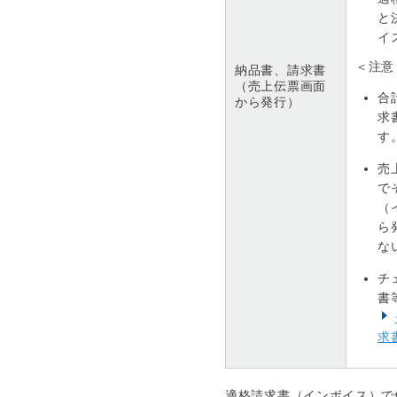
と
イ
＜注意
納品書、請求書
（売上伝票画面
合
から発行）
求
す
売
で
（
ら
な
チ
書
求
適格請求書（インボイス）で