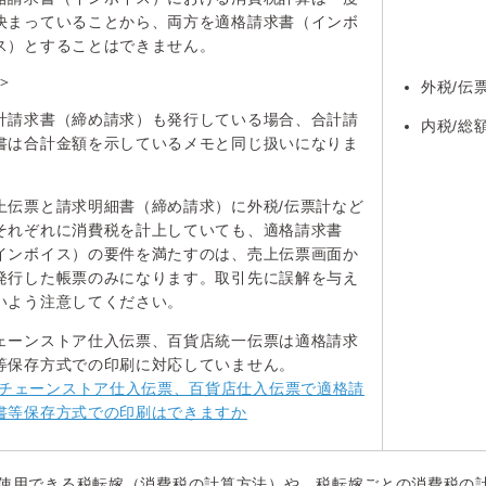
決まっていることから、両方を適格請求書（インボ
ス）とすることはできません。
＞
外税/伝
計請求書（締め請求）も発行している場合、合計請
内税/総
書は合計金額を示しているメモと同じ扱いになりま
。
上伝票と請求明細書（締め請求）に外税/伝票計など
それぞれに消費税を計上していても、適格請求書
インボイス）の要件を満たすのは、売上伝票画面か
発行した帳票のみになります。取引先に誤解を与え
いよう注意してください。
ェーンストア仕入伝票、百貨店統一伝票は適格請求
等保存方式での印刷に対応していません。
チェーンストア仕入伝票、百貨店仕入伝票で適格請
書等保存方式での印刷はできますか
使用できる税転嫁（消費税の計算方法）や、税転嫁ごとの消費税の