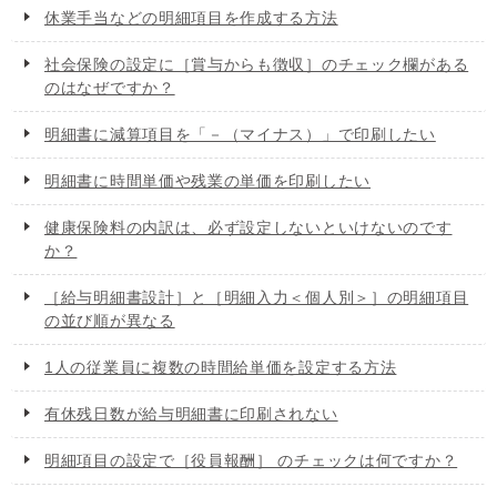
休業手当などの明細項目を作成する方法
社会保険の設定に［賞与からも徴収］のチェック欄がある
のはなぜですか？
明細書に減算項目を「－（マイナス）」で印刷したい
明細書に時間単価や残業の単価を印刷したい
健康保険料の内訳は、必ず設定しないといけないのです
か？
［給与明細書設計］と［明細入力＜個人別＞］の明細項目
の並び順が異なる
1人の従業員に複数の時間給単価を設定する方法
有休残日数が給与明細書に印刷されない
明細項目の設定で［役員報酬］ のチェックは何ですか？