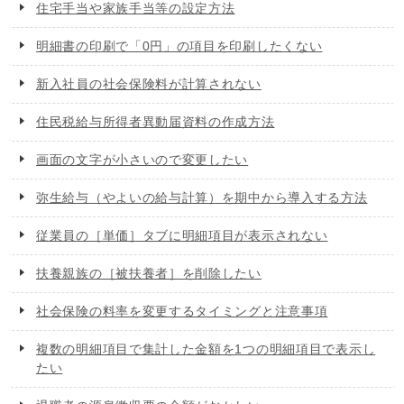
住宅手当や家族手当等の設定方法
明細書の印刷で「0円」の項目を印刷したくない
新入社員の社会保険料が計算されない
住民税給与所得者異動届資料の作成方法
画面の文字が小さいので変更したい
弥生給与（やよいの給与計算）を期中から導入する方法
従業員の［単価］タブに明細項目が表示されない
扶養親族の［被扶養者］を削除したい
社会保険の料率を変更するタイミングと注意事項
複数の明細項目で集計した金額を1つの明細項目で表示し
たい